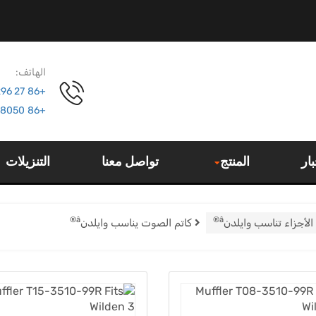
الهاتف:
+86 27 67120296
+86 13207108050
بار
المنتج
تواصل معنا
التنزيلات
Â®
Â®
الأجزاء تناسب وايلدن
كاتم الصوت يناسب وايلدن