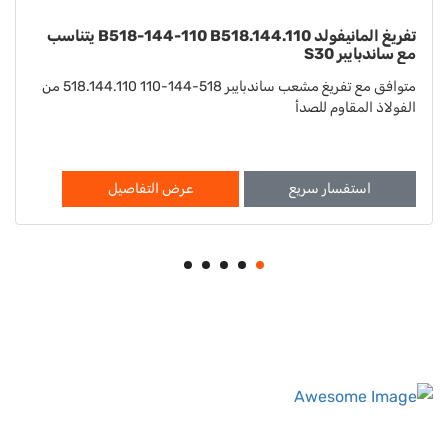
غسالة B901-022-115 B901.022.115 تناسب ساندبايبر
S15 S20
متوافق مع Sandpiper S15 S20 Washer 901-022-115
901.022.115
استفسار سريع
عرض التفاصيل