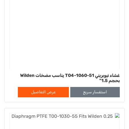
غشاء نيوبريني T04-1060-51 يناسب مضخات Wilden
بحجم 1.5"
استفسار سريع
عرض التفاصيل