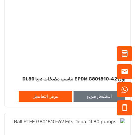
بول EPDM G801810-42 يناسب مضخات ديبا DL80
استفسار سريع
عرض التفاصيل