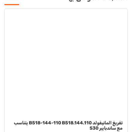
تفريغ المانيفولد B518-144-110 B518.144.110 يتناسب
غسالة 22-115 B901.022.115
S15 S20