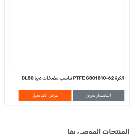
الكرة PTFE G801810-62 تناسب مضخات ديبا DL80
استفسار سريع
عرض التفاصيل
المنتجات الموصى بها