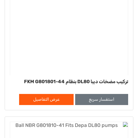
تركيب مضخات ديبا DL80 بنظام FKM G801801-44
استفسار سريع
عرض التفاصيل