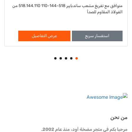
متوافق مع تفريغ مشعب ساندبايبر 518-144-110 518.144.110 من
متوافق مع andpiper S15 S20 Washer 901-022-115
901.022.115
يل
استفسار سريع
عرض التفاصيل
من نحن
مرحبا بكم في متجر مضخة أود، منذ عام 2002.