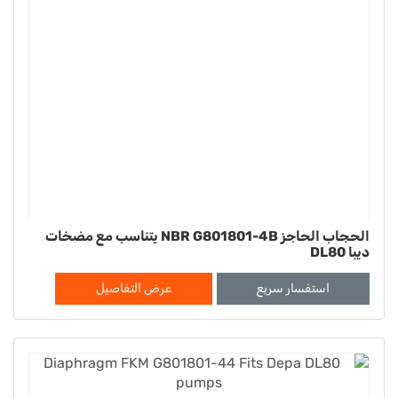
الحجاب الحاجز NBR G801801-4B يتناسب مع مضخات
ديبا DL80
استفسار سريع
عرض التفاصيل