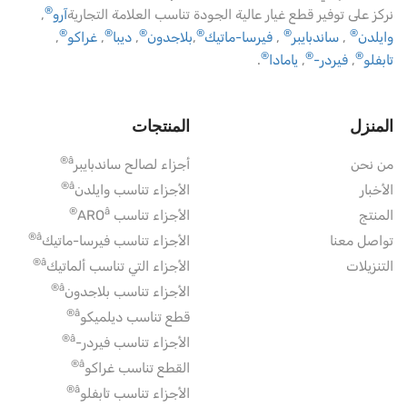
®
نركز على توفير قطع غيار عالية الجودة تناسب العلامة التجارية
آرو
,
®
®
®
®
®
®
وايلدن
,
ساندبايبر
,
فيرسا-ماتيك
,
بلاجدون
,
ديبا
,
غراكو
,
®
®
®
تابفلو
,
فيردر-
,
يامادا
.
المنزل
المنتجات
â®
من نحن
أجزاء لصالح ساندبايبر
â®
الأخبار
الأجزاء تناسب وايلدن
â®
المنتج
الأجزاء تناسب ARO
â®
تواصل معنا
الأجزاء تناسب فيرسا-ماتيك
â®
التنزيلات
الأجزاء التي تناسب ألماتيك
â®
الأجزاء تناسب بلاجدون
â®
قطع تناسب ديلميكو
â®
الأجزاء تناسب فيردر-
â®
القطع تناسب غراكو
â®
الأجزاء تناسب تابفلو