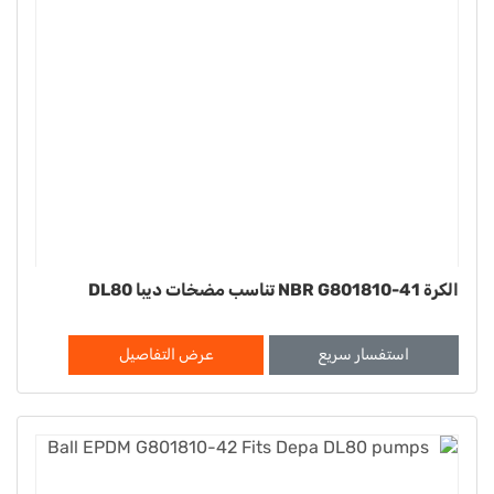
الكرة NBR G801810-41 تناسب مضخات ديبا DL80
استفسار سريع
عرض التفاصيل