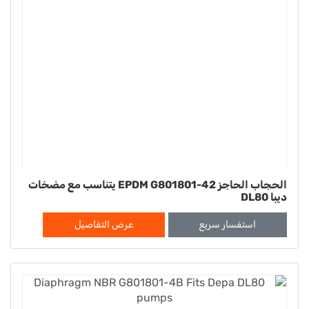
الحجاب الحاجز EPDM G801801-42 يتناسب مع مضخات
ديبا DL80
استفسار سريع
عرض التفاصيل