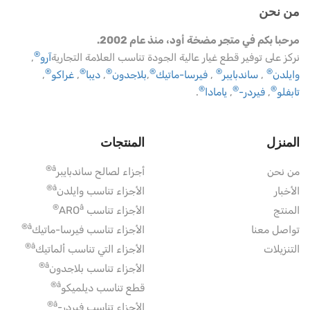
من نحن
مرحبا بكم في متجر مضخة أود، منذ عام 2002.
®
نركز على توفير قطع غيار عالية الجودة تناسب العلامة التجارية
آرو
,
®
®
®
®
®
®
وايلدن
,
ساندبايبر
,
فيرسا-ماتيك
,
بلاجدون
,
ديبا
,
غراكو
,
®
®
®
تابفلو
,
فيردر-
,
يامادا
.
المنزل
المنتجات
â®
من نحن
أجزاء لصالح ساندبايبر
â®
الأخبار
الأجزاء تناسب وايلدن
â®
المنتج
الأجزاء تناسب ARO
â®
تواصل معنا
الأجزاء تناسب فيرسا-ماتيك
â®
التنزيلات
الأجزاء التي تناسب ألماتيك
â®
الأجزاء تناسب بلاجدون
â®
قطع تناسب ديلميكو
â®
الأجزاء تناسب فيردر-