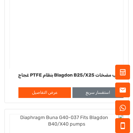
تركيب مضخات Blagdon B25/X25 بنظام PTFE غجاج
استفسار سريع
عرض التفاصيل