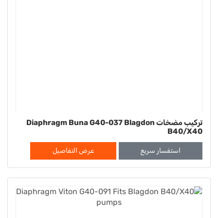
تركيب مضخات Diaphragm Buna G40-037 Blagdon
B40/X40
استفسار سريع
عرض التفاصيل