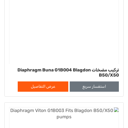
تركيب مضخات Diaphragm Buna G1B004 Blagdon
B50/X50
استفسار سريع
عرض التفاصيل