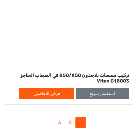
تركيب مضخات بلاجدون B50/X50 في الحجاب الحاجز
Viton G1B003
استفسار سريع
عرض التفاصيل
3
2
1